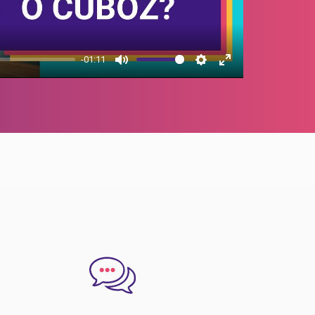
-01:11
Mute
Settings
Enter
fullscreen