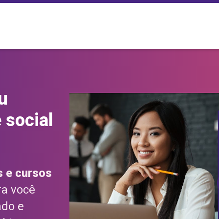
u
 social
s e cursos
ra você
ado e