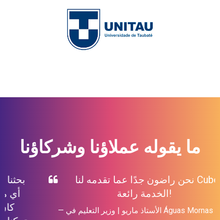
ما يقوله عملاؤنا وشركاؤنا
نحن راضون جدًا عما تقدمه لنا Cuboz.
الخدمة رائعة!
الأستاذ ماريو | وزير التعليم في Águas Mornas - SC