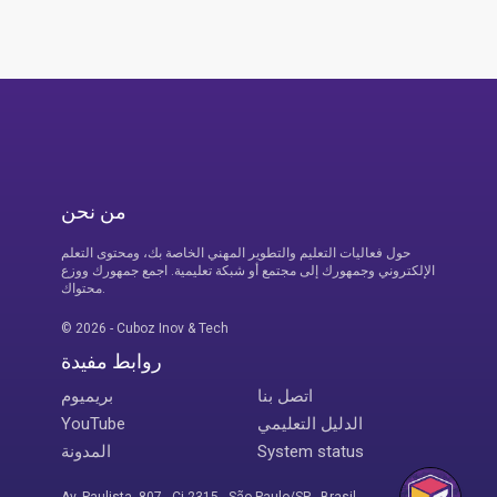
من نحن
حول فعاليات التعليم والتطوير المهني الخاصة بك، ومحتوى التعلم
الإلكتروني وجمهورك إلى مجتمع أو شبكة تعليمية. اجمع جمهورك ووزع
محتواك.
© 2026 - Cuboz Inov & Tech
روابط مفيدة
اتصل بنا
بريميوم
الدليل التعليمي
YouTube
System status
المدونة
Av. Paulista, 807 - Cj.2315 - São Paulo/SP - Brasil
CNPJ: 36.501.337/0001-20
لغة الموقع
Português(Brasil)
English
Español
Français
فارسی
عربي